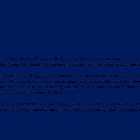
es no conteúdo das informações divulgadas. As informações contidas neste site sã
te propósito. Os investidores não devem se basear nas informações aqui contidas
ra. A rentabilidade divulgada não é líquida de impostos e/ou taxas. Fundos de inves
itos (FGC). Ao investidor é recomendada a leitura cuidadosa do Prospecto e do Re
adores. Leia o Prospecto, o Formulário de Informações Complementares, Lâmina de
 uma análise de, no mínimo, 12 (doze) meses.
lidade do investidor para certas categorias de investimento, sendo necessária a v
ções adicionais, recomenda-se que o investidor consulte o responsável pelos seus i