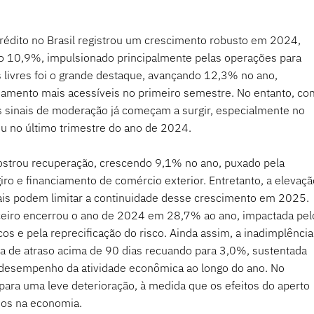
rédito no Brasil registrou um crescimento robusto em 2024, 
do 10,9%, impulsionado principalmente pelas operações para 
s livres foi o grande destaque, avançando 12,3% no ano, 
nciamento mais acessíveis no primeiro semestre. No entanto, co
, os sinais de moderação já começam a surgir, especialmente no 
 no último trimestre do ano de 2024.
strou recuperação, crescendo 9,1% no ano, puxado pela 
ro e financiamento de comércio exterior. Entretanto, a elevaçã
scais podem limitar a continuidade desse crescimento em 2025.
nceiro encerrou o ano de 2024 em 28,7% ao ano, impactada pel
s e pela reprecificação do risco. Ainda assim, a inadimplência
 de atraso acima de 90 dias recuando para 3,0%, sustentada 
 desempenho da atividade econômica ao longo do ano. No 
para uma leve deterioração, à medida que os efeitos do aperto 
dos na economia.