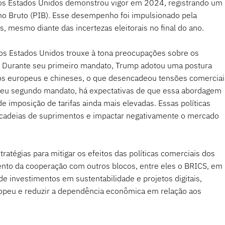
dos Estados Unidos demonstrou vigor em 2024, registrando um 
o Bruto (PIB). Esse desempenho foi impulsionado pela 
, mesmo diante das incertezas eleitorais no final do ano.
os Estados Unidos trouxe à tona preocupações sobre os 
. Durante seu primeiro mandato, Trump adotou uma postura 
utos europeus e chineses, o que desencadeou tensões comerciai
 seu segundo mandato, há expectativas de que essa abordagem 
de imposição de tarifas ainda mais elevadas. Essas políticas 
r cadeias de suprimentos e impactar negativamente o mercado 
ratégias para mitigar os efeitos das políticas comerciais dos 
ento da cooperação com outros blocos, entre eles o BRICS, em 
e investimentos em sustentabilidade e projetos digitais, 
ropeu e reduzir a dependência econômica em relação aos 