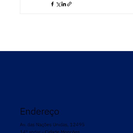
Endereço
Av. das Nações Unidas, 12495
14º andar - Cidade Monções