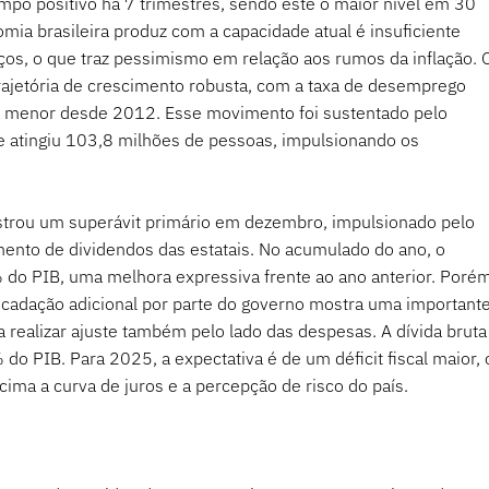
mpo positivo há 7 trimestres, sendo este o maior nível em 30 
mia brasileira produz com a capacidade atual é insuficiente 
ços, o que traz pessimismo em relação aos rumos da inflação. 
ajetória de crescimento robusta, com a taxa de desemprego 
a menor desde 2012. Esse movimento foi sustentado pelo 
 atingiu 103,8 milhões de pessoas, impulsionando os 
istrou um superávit primário em dezembro, impulsionado pelo 
ento de dividendos das estatais. No acumulado do ano, o 
% do PIB, uma melhora expressiva frente ao ano anterior. Porém
ecadação adicional por parte do governo mostra uma importante
 realizar ajuste também pelo lado das despesas. A dívida bruta
o PIB. Para 2025, a expectativa é de um déficit fiscal maior, 
ima a curva de juros e a percepção de risco do país.