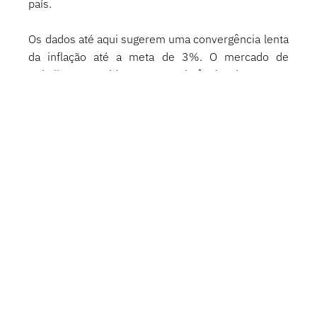
país. 
Os dados até aqui sugerem uma convergência lenta 
da inflação até a meta de 3%. O mercado de 
trabalho aquecido e a persistência de preços 
elevados no setor de serviços continuam 
destoando do cenário projetado pelo Banco 
Central. O alívio recente decorre, em grande parte, 
de fatores externos como a valorização do real e o 
comportamento benigno das commodities, cuja 
sustentação tende a ser temporária.
Cenário Crédito Brasil
Em agosto, o estoque das operações de crédito do 
Sistema Financeiro Nacional (SFN) avançou 0,5%, 
atingindo aproximadamente R$ 6,8 trilhões. O 
movimento foi impulsionado pela expansão de 