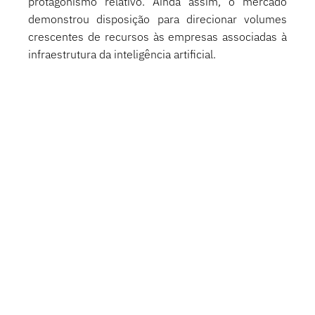
protagonismo relativo. Ainda assim, o mercado 
demonstrou disposição para direcionar volumes 
crescentes de recursos às empresas associadas à 
infraestrutura da inteligência artificial.
A explicação parece estar na velocidade com que 
essa temática continua evoluindo. Diferentemente 
de diversos ciclos tecnológicos observados nas 
últimas décadas, a inteligência artificial vem sendo 
acompanhada por um aumento concreto e 
acelerado dos investimentos corporativos. Os 
grandes provedores de tecnologia seguem 
anunciando programas de capex cada vez mais 
ambiciosos para financiar centros de dados, 
infraestrutura computacional, chips e energia, 
reforçando a percepção de que a corrida 
tecnológica ainda se encontra em seus estágios 
iniciais.